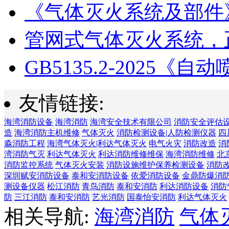
《气体灭火系统及部件》GB
管网式气体灭火系统，正
GB5135.2-2025《自动喷
友情链接:
海湾消防设备
海湾消防
海湾安全技术有限公司
消防安全评估
造
海湾消防主机维修
气体灭火
消防检测设备|人防检测仪器
四
淼消防工程
海湾气体灭火|利达气体灭火
电气火灾
消防改造
消
湾消防气灭
利达气体灭火
利达消防维修维保
海湾消防维修
北
消防监控系统
气体灭火安装
消防设施维护保养检测设备
消防
深圳赋安消防设备
泰和安消防设备
依爱消防设备
金鼎防爆消
测设备仪器
松江消防
青鸟消防
泰和安消防
利达消防设备
消防
防
三江消防
泰和安消防
艺光消防
国泰怡安消防
利达气体灭火
相关导航:
海湾消防
气体