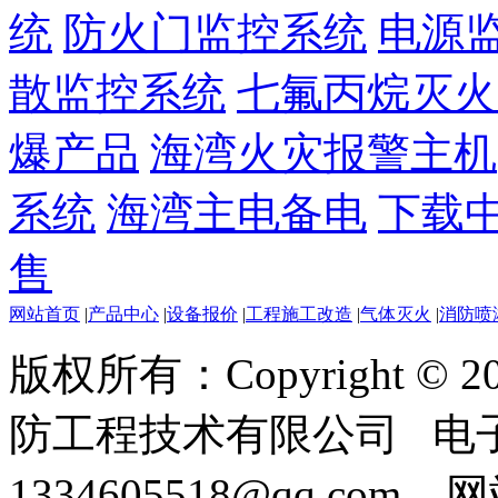
统
防火门监控系统
电源
散监控系统
七氟丙烷灭火
爆产品
海湾火灾报警主机
系统
海湾主电备电
下载
售
网站首页
|
产品中心
|
设备报价
|
工程施工改造
|
气体灭火
|
消防喷
版权所有：Copyright ©
防工程技术有限公司 电
1334605518@qq.com