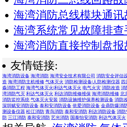
海湾消防总线模块通讯故
海湾系统常见故障排查手
海湾消防直接控制盘报故
友情链接:
海湾消防设备
海湾消防
海湾安全技术有限公司
消防安全评估
造
海湾消防主机维修
气体灭火
消防检测设备|人防检测仪器
四
淼消防工程
海湾气体灭火|利达气体灭火
电气火灾
消防改造
消
湾消防气灭
利达气体灭火
利达消防维修维保
海湾消防维修
北
消防监控系统
气体灭火安装
消防设施维护保养检测设备
消防
深圳赋安消防设备
泰和安消防设备
依爱消防设备
金鼎防爆消
测设备仪器
松江消防
青鸟消防
泰和安消防
利达消防设备
消防
防
三江消防
泰和安消防
艺光消防
国泰怡安消防
利达气体灭火