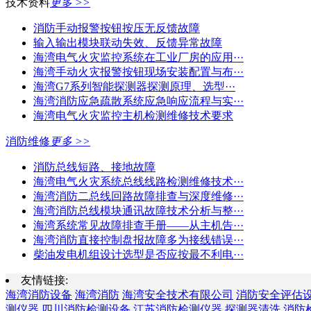
技术资料
更多 >>
消防手动报警按钮按压无反馈故障
输入输出模块联动失效、反馈异常故障
海湾电气火灾监控系统在工业厂房的应用···
海湾手动火灾报警按钮现场安装配置与布···
海湾G7系列智能探测器探测原理、选型···
海湾消防应急疏散系统应急响应流程与实···
海湾电气火灾监控主机检测维修技术要求
消防维修
更多 >>
消防总线短路、接地故障
海湾电气火灾系统总线线路检测维修技术···
海湾消防二总线回路故障排查与深度维修···
海湾消防总线模块通讯故障技术分析与整···
海湾系统常见故障排查手册——从主机告···
海湾消防直接控制盘报故障多为接线错误···
柴油发电机组设计选型是否应按最不利电···
友情链接:
海湾消防设备
海湾消防
海湾安全技术有限公司
消防安全评估
测仪器
四川消防检测设备
江苏消防检测仪器
探测器清洗
消防