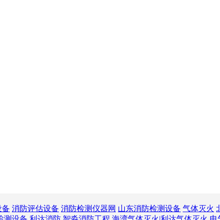
设备
消防评估设备
消防检测仪器网
山东消防检测设备
气体灭火
检测设备
利达消防
智淼消防工程
海湾气体灭火|利达气体灭火
电