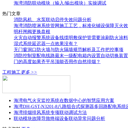
海湾消防联动模块（输入/输出模块）实操调试
热门文章
消防风机、水泵联动启停失效问题分析
海湾消防喷淋系统管网施工工艺，标准化铺设保障灭火效
明杆闸阀更换盘根
火灾自动报警系统设备线缆明敷保护管需要涂刷防火涂料
湿式系统延迟器一点效果没有？
无门窗洞口防火墙与防火隔墙规范解析及工作把控事项
消防控制室配电线路最末一级配电箱内设置自动切换装置
门的高度如果齐平吊顶能否用作自然排烟？
工程施工
更多 >>
海湾电气火灾监控系统在数据中心的智慧应用方案
海湾DH-GST-N3201-8八路组合式探测器多回路配电系
海湾排烟排风系统专项联动调试方法
联动模块故障导致终端设备联动异常问题分析