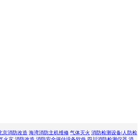
北京消防改造
海湾消防主机维修
气体灭火
消防检测设备|人防检
气火灾
消防改造
消防安全评估设备软件
四川消防检测仪器
消