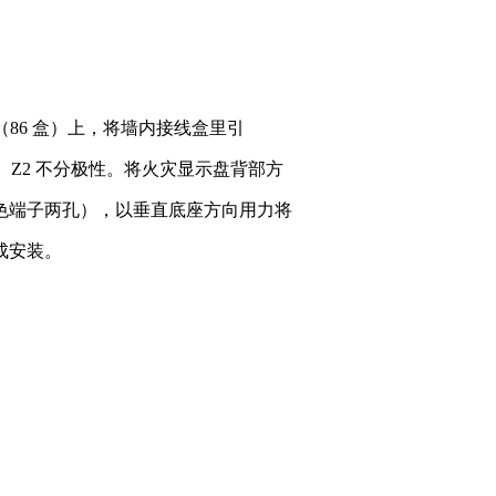
盒（86 盒）上，将墙内接线盒里引
Z2 不分极性。将火灾显示盘背部方
色端子两孔），以垂直底座方向用力将
成安装。