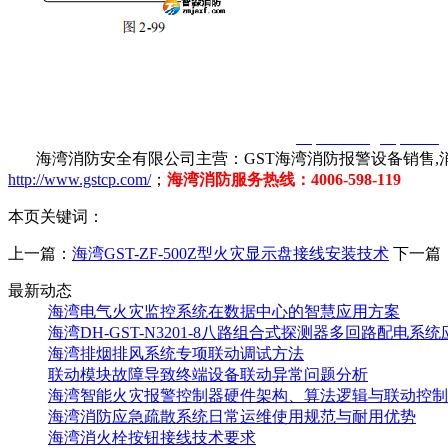
智淼君安（江苏）消防工程技术有限公司
http://www.gstcp.com/
海湾消防安全有限公司主营：GST海湾消防报警设备销售,消
http://www.gstcp.com/
；
海湾消防服务热线：4006-598-119
本页关键词：
上一篇：
海湾GST-ZF-500Z型火灾显示盘接线安装技术
下一篇
最新动态
海湾电气火灾监控系统在数据中心的智慧应用方案
海湾DH-GST-N3201-8八路组合式探测器多回路配电系
海湾排烟排风系统专项联动调试方法
联动模块故障导致终端设备联动异常问题分析
海湾智能火灾报警控制器硬件架构、算法逻辑与联动控制
海湾消防应急疏散系统日常运维使用规范与耐用优势
海湾消火栓按钮接线技术要求