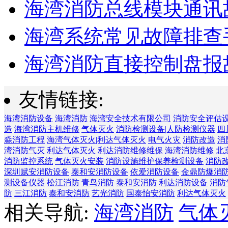
海湾消防总线模块通讯故
海湾系统常见故障排查手
海湾消防直接控制盘报故
友情链接:
海湾消防设备
海湾消防
海湾安全技术有限公司
消防安全评估
造
海湾消防主机维修
气体灭火
消防检测设备|人防检测仪器
四
淼消防工程
海湾气体灭火|利达气体灭火
电气火灾
消防改造
消
湾消防气灭
利达气体灭火
利达消防维修维保
海湾消防维修
北
消防监控系统
气体灭火安装
消防设施维护保养检测设备
消防
深圳赋安消防设备
泰和安消防设备
依爱消防设备
金鼎防爆消
测设备仪器
松江消防
青鸟消防
泰和安消防
利达消防设备
消防
防
三江消防
泰和安消防
艺光消防
国泰怡安消防
利达气体灭火
相关导航:
海湾消防
气体